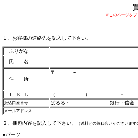
※このページをプ
１、お客様の連絡先を記入して下さい。
ふりがな
氏 名
〒
－
住 所
T E L
（ ） －
ぱるる・ 銀行・信
振込口座番号
メールアドレス
２、梱包内容を記入して下さい。
（送料との兼ね合いがございます
●パーツ